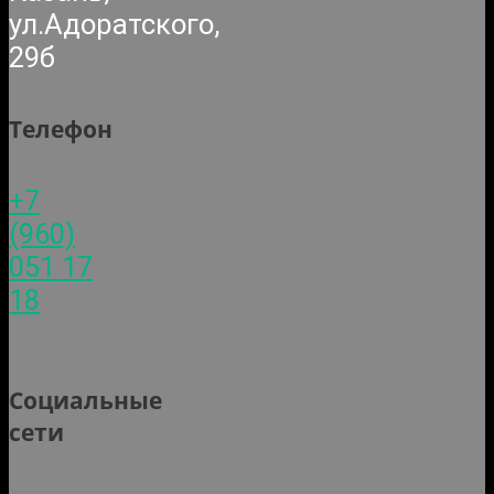
ул.Адоратского,
29б
Телефон
+7
(960)
051 17
18
Социальные
сети