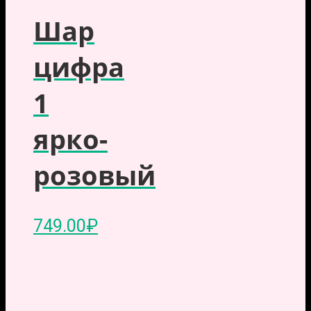
Шар
цифра
1
ярко-
розовый
749.00
₽